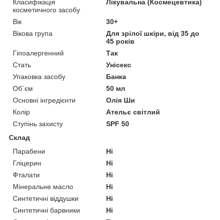
Класифікація
Лікувальна (Космецевтика)
косметичного засобу
Вік
30+
Вікова група
Для зрілої шкіри, від 35 до
45 років
Гіпоалергенний
Так
Стать
Унісекс
Упаковка засобу
Банка
Об`єм
50 мл
Основні інгредієнти
Олія Ши
Колір
Ательє світлий
Ступінь захисту
SPF 50
Склад
Парабени
Ні
Гліцерин
Ні
Фталати
Ні
Мінеральне масло
Ні
Синтетичні віддушки
Ні
Синтетичні барвники
Ні