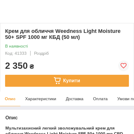
Крем для обличчя Weedness Light Moisture
50+ SPF 1000 мг КБД (50 мл)
В наявності
Код: 41333
Роздріб
2 350
₴
Купити
Опис
Характеристики
Доставка
Оплата
Умови п
Опис
Мультизахисний легкий зволожувальний крем для
обличчя Weedness Light Moisture SPF 50+ 1000 mg CBD