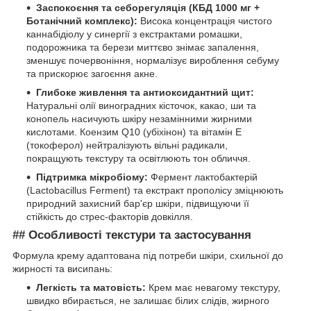
Заспокоєння та себорегуляція (КБД 1000 мг +
Ботанічний комплекс):
Висока концентрація чистого
каннабідіолу у синергії з екстрактами ромашки,
подорожника та берези миттєво знімає запалення,
зменшує почервоніння, нормалізує вироблення себуму
та прискорює загоєння акне.
Глибоке живлення та антиоксидантний щит:
Натуральні олії виноградних кісточок, какао, ши та
конопель насичують шкіру незамінними жирними
кислотами. Коензим Q10 (убіхінон) та вітамін Е
(токоферол) нейтралізують вільні радикали,
покращують текстуру та освітлюють тон обличчя.
Підтримка мікробіому:
Фермент лактобактерій
(Lactobacillus Ferment) та екстракт прополісу зміцнюють
природний захисний бар'єр шкіри, підвищуючи її
стійкість до стрес-факторів довкілля.
## Особливості текстури та застосування
Формула крему адаптована під потреби шкіри, схильної до
жирності та висипань:
Легкість та матовість:
Крем має невагому текстуру,
швидко вбирається, не залишає білих слідів, жирного