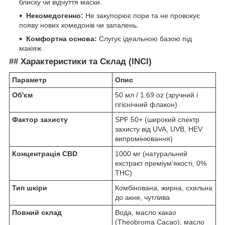
блиску чи відчуття маски.
Некомедогенно:
Не закупорює пори та не провокує
появу нових комедонів чи запалень.
Комфортна основа:
Слугує ідеальною базою під
макіяж.
## Характеристики та Склад (INCI)
Параметр
Опис
Об'єм
50 мл / 1.69 oz (зручний і
гігієнічний флакон)
Фактор захисту
SPF 50+ (широкий спектр
захисту від UVA, UVB, HEV
випромінювання)
Концентрація CBD
1000 мг (натуральний
екстракт преміум'якості, 0%
THC)
Тип шкіри
Комбінована, жирна, схильна
до акне, чутлива
Повний склад
Вода, масло какао
(Theobroma Cacao), масло