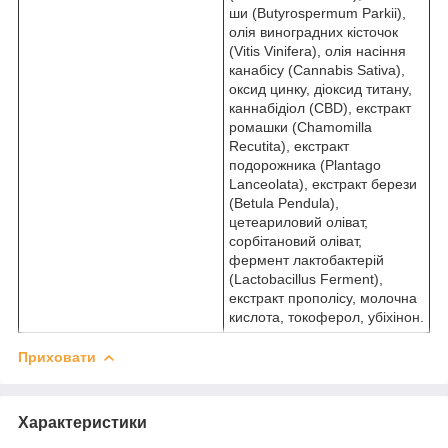
ши (Butyrospermum Parkii),
олія виноградних кісточок
(Vitis Vinifera), олія насіння
канабісу (Cannabis Sativa),
оксид цинку, діоксид титану,
каннабідіол (CBD), екстракт
ромашки (Chamomilla
Recutita), екстракт
подорожника (Plantago
Lanceolata), екстракт берези
(Betula Pendula),
цетеариловий оліват,
сорбітановий оліват,
фермент лактобактерій
(Lactobacillus Ferment),
екстракт прополісу, молочна
кислота, токоферол, убіхінон.
Приховати
Характеристики