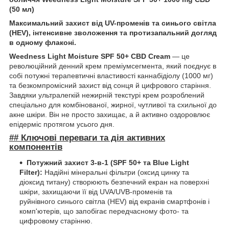
(50 мл)
Максимальний захист від UV-променів та синього світла
(HEV), інтенсивне зволоження та протизапальний догляд
в одному флаконі.
Weedness Light Moisture SPF 50+ CBD Cream
— це
революційний денний крем преміумсегмента, який поєднує в
собі потужні терапевтичні властивості каннабідіолу (1000 мг)
та безкомпромісний захист від сонця й цифрового старіння.
Завдяки ультралегкій нежирній текстурі крем розроблений
спеціально для комбінованої, жирної, чутливої та схильної до
акне шкіри. Він не просто захищає, а й активно оздоровлює
епідерміс протягом усього дня.
## Ключові переваги та дія активних
компонентів
Потужний захист 3-в-1 (SPF 50+ та Blue Light
Filter):
Надійні мінеральні фільтри (оксид цинку та
діоксид титану) створюють безпечний екран на поверхні
шкіри, захищаючи її від UVA/UVB-променів та
руйнівного синього світла (HEV) від екранів смартфонів і
комп'ютерів, що запобігає передчасному фото- та
цифровому старінню.