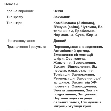
Основні
Країна виробник
Чехія
Тип крему
Захисний
Тип шкіри
Комбінована (Змішана),
В'януча (зріла), Чутлива, Всі
типи шкіри, Проблемна,
Нормальна, Суха, Жирна
Час застосування
Денний
Призначення і результат
Перешкоджає зневодненню,
Антивіковий догляд,
Зменшення пігментації
шкіри, Освіжаюча,
Живлення, Зволоження,
Захист, Відновлення, Від
перших ознак старіння,
Тонізація, Заспокоєння,
Регенерація, Загоєння ран/
тріщинок, Захист від УФ-
променів, Омолодження,
Зняття запалення, Зняття
подразнення, Зміцнення,
Нормалізація секреції
сальних залоз, Стимуляція
мікроциркуляції крові