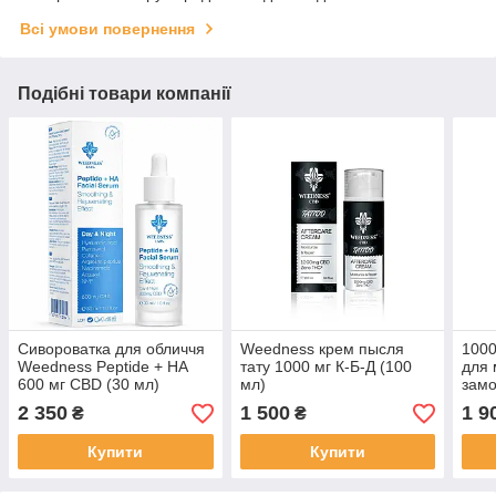
Всі умови повернення
Подібні товари компанії
Сивороватка для обличчя
Weedness крем пысля
1000
Weedness Peptide + HA
тату 1000 мг К-Б-Д (100
для 
600 мг CBD (30 мл)
мл)
замо
2 350
1 500
1 9
₴
₴
Купити
Купити