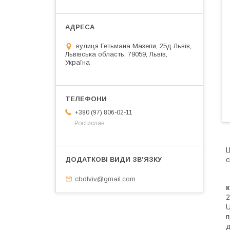
вулиця Гетьмана Мазепи, 25д Львів,
Львівська область, 79059, Львів,
Україна
+380 (97) 806-02-11
Ростислав
Ц
с
cbdlviv@gmail.com
2
U
п
д