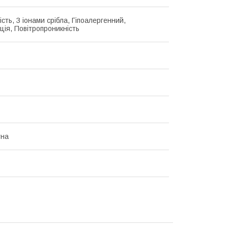
сть, З іонами срібла, Гіпоалергенний,
ія, Повітропроникність
тна