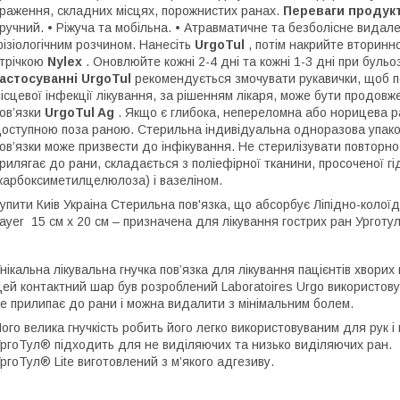
раження, складних місцях, порожнистих ранах.
Переваги продук
ручний. • Ріжуча та мобільна. • Атравматичне та безболісне видал
ізіологічним розчином. Нанесіть
UrgoTul
, потім накрийте вторинн
трічкою
Nylex
. Оновлюйте кожні 2-4 дні та кожні 1-3 дні при бульо
астосуванні
UrgoTul
рекомендується змочувати рукавички, щоб по
ісцевої інфекції лікування, за рішенням лікаря, може бути продов
ов’язки
UrgoTul Ag
. Якщо є глибока, непереломна або норицева р
оступною поза раною. Стерильна індивідуальна одноразова упако
ов’язки може призвести до інфікування. Не стерилізувати повторно
рилягає до рани, складається з поліефірної тканини, просоченої 
карбоксиметилцелюлоза) і вазеліном.
упити Киів Украіна Стерильна пов'язка, що абсорбує Ліпідно-колоїд
ayer 15 см х 20 см – призначена для лікування гострих ран Урготул
нікальна лікувальна гнучка пов’язка для лікування пацієнтів хворих
ей контактний шар був розроблений Laboratoires Urgo використовує
е прилипає до рани і можна видалити з мінімальним болем.
ого велика гнучкість робить його легко використовуваним для рук і н
ргоТул® підходить для не виділяючих та низько виділяючих ран.
ргоТул® Lite виготовлений з м’якого адгезиву.