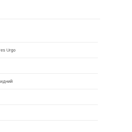
res Urgo
цидний