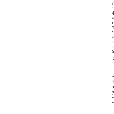
у
з
ф
с
з
м
п
д
п
п
(
К
L
У
Ц
н
Й
У
У