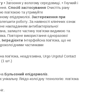
ту
• Загоєння у вологому середовищі. • Гнучкий і
ення.
Спосіб застосування
Очистіть рану
ою пов’язкою та утримуйте
зному епідермолізі.
Застереження при
легшити роботу. За наявності клінічних ознак
жене накладанням антибактеріальної
ана, залиште частину пов’язки видимою та
вка. Повторне використання одноразової
.
Інгредієнти
Інтерфейсна пов'язка, що не
гідроколоїдними частинками
на пов'язка, неадгезивна, Urgo Urgotul Contact
 (1 шт.)
 на
Бульозний епідермоліз
.
 унікальну Ліпідо-колоїдну технологію: пов’язка
іг.