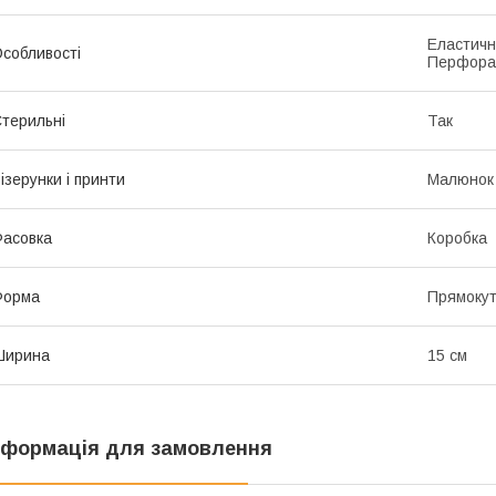
Еластичні
собливості
Перфорац
терильні
Так
ізерунки і принти
Малюнок
асовка
Коробка
Форма
Прямоку
Ширина
15 см
нформація для замовлення