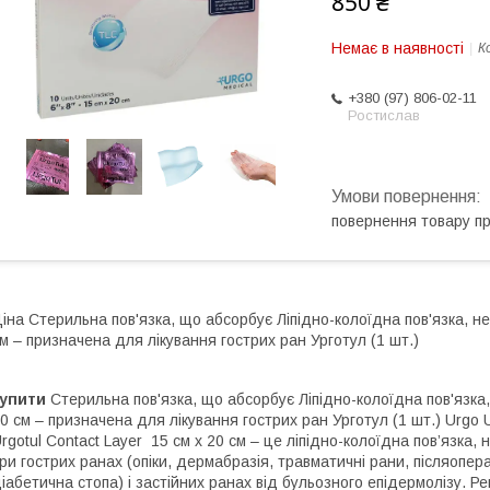
850 ₴
Немає в наявності
К
+380 (97) 806-02-11
Ростислав
повернення товару п
іна Стерильна пов'язка, що абсорбує Ліпідно-колоїдна пов'язка, не
м – призначена для лікування гострих ран Урготул (1 шт.)
купити
Стерильна пов'язка, що абсорбує Ліпідно-колоїдна пов'язка,
0 см – призначена для лікування гострих ран Урготул (1 шт.) Urgo U
rgotul Contact Layer 15 см х 20 см – це ліпідно-колоїдна пов’язка,
ри гострих ранах (опіки, дермабразія, травматичні рани, післяопера
іабетична стопа) і застійних ранах від бульозного епідермолізу. Р