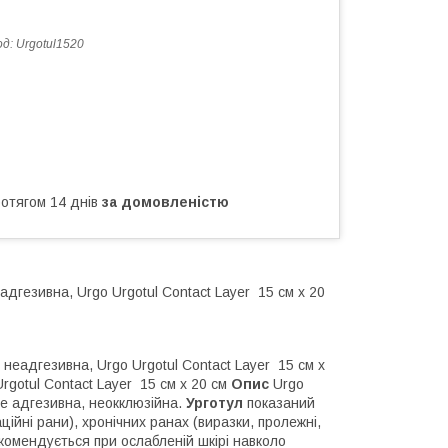
од:
Urgotul1520
ротягом 14 днів
за домовленістю
адгезивна, Urgo Urgotul Contact Layer 15 см х 20
 неадгезивна, Urgo Urgotul Contact Layer 15 см х
rgotul Contact Layer 15 см х 20 см
Опис
Urgo
 не адгезивна, неокклюзійна.
Урготул
показаний
ційні рани), хронічних ранах (виразки, пролежні,
екомендується при ослабленій шкірі навколо