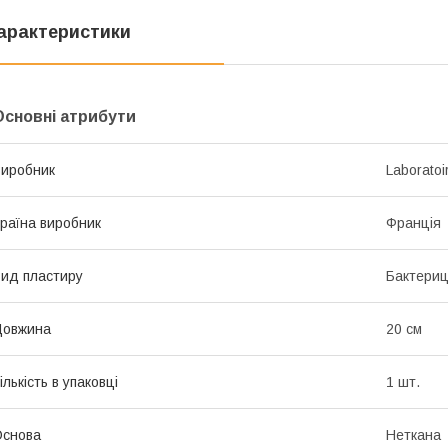
арактеристики
Основні атрибути
иробник
Laboratoi
раїна виробник
Франція
ид пластиру
Бактери
Довжина
20 см
ількість в упаковці
1 шт.
Основа
Неткана