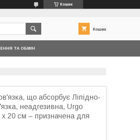
Кошик
Кошик
ЕННЯ ТА ОБМІН
в'язка, що абсорбує Ліпідно-
'язка, неадгезивна, Urgo
м х 20 см – призначена для